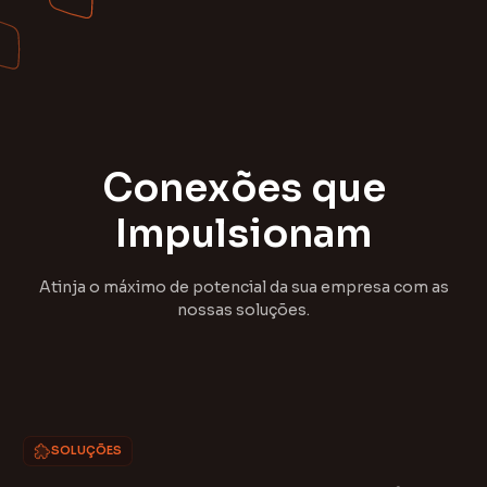
C
o
n
e
x
õ
e
s
q
u
e
I
m
p
u
l
s
i
o
n
a
m
Atinja o máximo de potencial da sua empresa com as
nossas soluções.
SOLUÇÕES