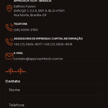
APPROACH TECH - BRASÍLIA
Edifício Fusion
SHN QD 1, CJ A, ENT A, BL D nº301
Asa Norte, Brasília-DF
TELEFONE
(48) 4009-2160
ASSESSORIA DE IMPRENSA / CAPITAL INFORMAÇÃO
+55 (11) 3926-9517 / +55 (11) 3926-9518
E-MAIL
contato@approachtech.com.br
Contato