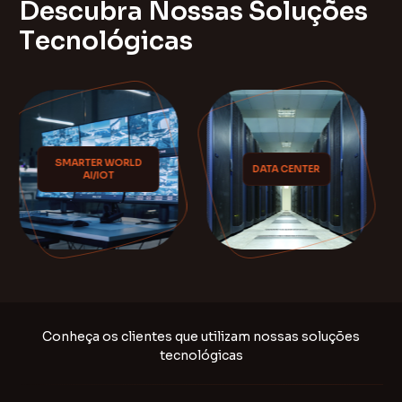
D
e
s
c
u
b
r
a
N
o
s
s
a
s
S
o
l
u
ç
õ
e
s
T
e
c
n
o
l
ó
g
i
c
a
s
DATA CENTER
CONECTIVIDADE
Conheça os clientes que utilizam nossas soluções
tecnológicas