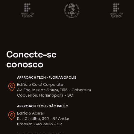
C
o
n
e
c
t
e
-
s
e
c
o
n
o
s
c
o
APPROACH TECH - FLORIANÓPOLIS
Edifício Coral Corporate
Av. Eng. Max de Souza, 1135 - Cobertura
Coqueiros, Florianópolis - SC
APPROACH TECH - SÃO PAULO
Edifício Acarai
Rua Castilho, 392 - 9° Andar
Brooklin, São Paulo - SP